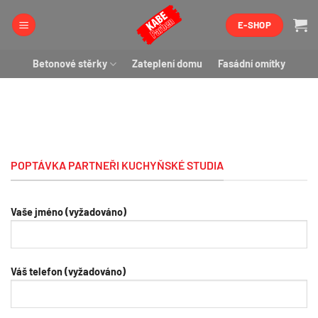
Přeskočit
E-SHOP
na
obsah
Betonové stěrky
Zateplení domu
Fasádní omítky
POPTÁVKA PARTNEŘI KUCHYŇSKÉ STUDIA
Vaše jméno (vyžadováno)
Váš telefon (vyžadováno)