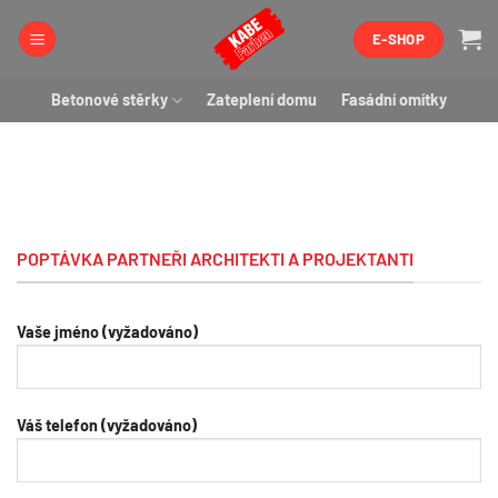
Přeskočit
E-SHOP
na
obsah
Betonové stěrky
Zateplení domu
Fasádní omítky
POPTÁVKA PARTNEŘI ARCHITEKTI A PROJEKTANTI
Vaše jméno (vyžadováno)
Váš telefon (vyžadováno)