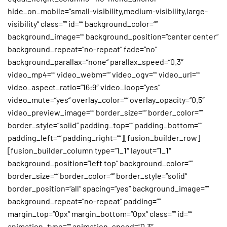
hide_on_mobile=“small-visibility,medium-visibility,large-
visibility“ class=““ id=““ background_color=““
background_image=““ background_position=“center center“
background_repeat=“no-repeat“ fade=“no“
background_parallax=“none“ parallax_speed=“0.3″
video_mp4=““ video_webm=““ video_ogv=““ video_url=““
video_aspect_ratio=“16:9″ video_loop=“yes“
video_mute=“yes“ overlay_color=““ overlay_opacity=“0.5″
video_preview_image=““ border_size=““ border_color=““
border_style=“solid“ padding_top=““ padding_bottom=““
padding_left=““ padding_right=““][fusion_builder_row]
[fusion_builder_column type=“1_1″ layout=“1_1″
background_position=“left top“ background_color=““
border_size=““ border_color=““ border_style=“solid“
border_position=“all“ spacing=“yes“ background_image=““
background_repeat=“no-repeat“ padding=““
margin_top=“0px“ margin_bottom=“0px“ class=““ id=““
animation_type=““ animation_speed=“0.3″