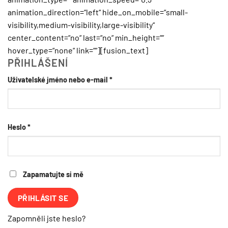
animation_direction=“left“ hide_on_mobile=“small-
visibility,medium-visibility,large-visibility“
center_content=“no“ last=“no“ min_height=““
hover_type=“none“ link=““][fusion_text]
PŘIHLÁŠENÍ
Povinné
Uživatelské jméno nebo e-mail
*
Povinné
Heslo
*
Zapamatujte si mě
PŘIHLÁSIT SE
Zapomněli jste heslo?