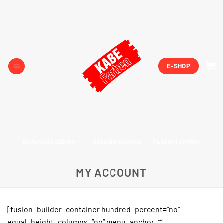
Přeskočit
na
obsah
E-SHOP
Betonové stěrky
Zateplení domu
Fasádní omítky
MY ACCOUNT
[fusion_builder_container hundred_percent=“no“
equal_height_columns=“no“ menu_anchor=““