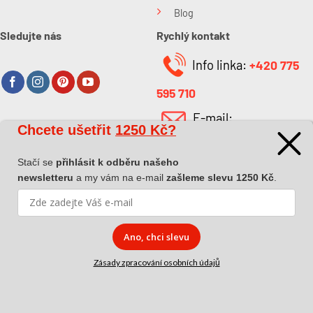
Blog
Sledujte nás
Rychlý kontakt
Info linka:
+420 775
595 710
E-mail:
Chcete ušetřit
1250 Kč?
O společnosti
info@kabefarben.cz
O nás
Stačí se
přihlásit k odběru našeho
newsletteru
a my vám na e-mail
zašleme slevu 1250 Kč
.
Kontakt
Ano, chci slevu
Zásady zpracování osobních údajů
Copyright 2026 ©
Dova a.s.
|
Pokyny k převzetí zásilky
|
Zásady
zpracování osobních údajů
|
Affiliate spolupráce