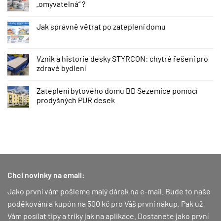
„omyvatelná“ ?
Jak správně větrat po zateplení domu
Vznik a historie desky STYRCON: chytré řešení pro
zdravé bydlení
Zateplení bytového domu BD Sezemice pomocí
prodyšných PUR desek
Chci novinky na email:
Jako první vám pošleme malý dárek na e-mail. Bude to naše
poděkování a kupón na 500 kč pro Váš první nákup.
Pak už
Vám posílat tipy a triky jak na aplikace. Dostanete jako první