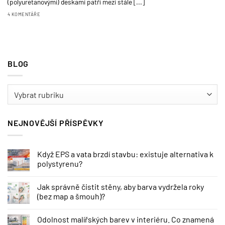
(polyuretanovými) deskami patří mezi stále [...]
4 KOMENTÁŘE
BLOG
BLOG
NEJNOVĚJŠÍ PŘÍSPĚVKY
Když EPS a vata brzdí stavbu: existuje alternativa k
polystyrenu?
Jak správně čistit stěny, aby barva vydržela roky
(bez map a šmouh)?
Odolnost malířských barev v interiéru. Co znamená