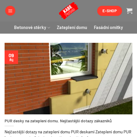
Přeskočit
E-SHOP
na
obsah
Betonové stěrky
Zateplení domu
Fasádní omítky
09
Říj
PUR desky na zateplení domu. Nejčastější dotazy zákazníků
Nejčastější dotazy na zateplení domu PUR deskami Zateplení domu PUR